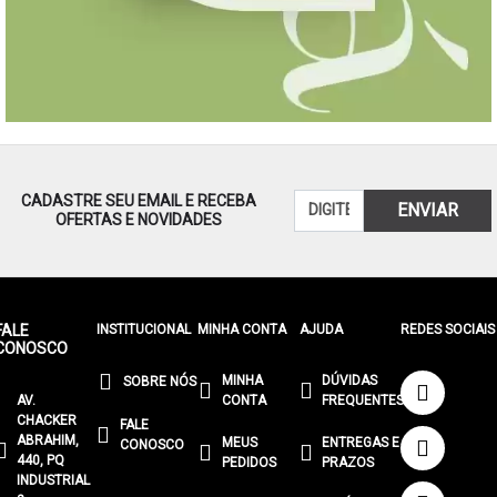
CADASTRE SEU EMAIL E RECEBA
ENVIAR
OFERTAS E NOVIDADES
FALE
INSTITUCIONAL
MINHA CONTA
AJUDA
REDES SOCIAIS
CONOSCO
MINHA
DÚVIDAS
SOBRE NÓS
AV.
CONTA
FREQUENTES
CHACKER
FALE
ABRAHIM,
MEUS
ENTREGAS E
CONOSCO
440, PQ
PEDIDOS
PRAZOS
INDUSTRIAL