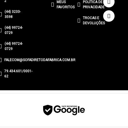
2
MEUS
POLÍTICA DE
FAVORITOS
PRIVACIDADE
(44) 3233-
3598
TROCAS E
DEVOLUÇÕES
(44) 99724-
0729
(44) 99724-
0729
FALECOM@SOFADIRETODAFABRICA.COM.BR
79.434.601/0001-
62